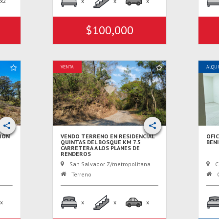
x2
x
x
x
$100,000
VENTA
ALQU
IÓN
VENDO TERRENO EN RESIDENCIAL
OFIC
QUINTAS DEL BOSQUE KM 7.5
BEN
CARRETERA A LOS PLANES DE
RENDEROS
San Salvador Z/metropolitana
C
Terreno
C
x
x
x
x