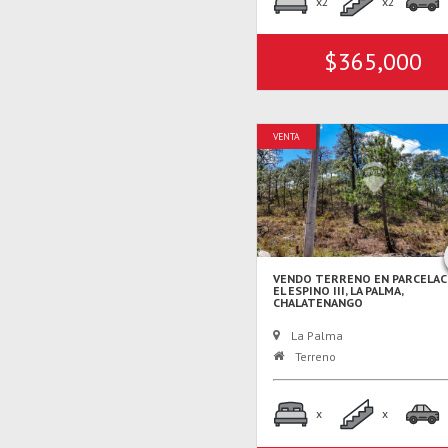
x2
x2
$365,000
VENTA
VENDO TERRENO EN PARCELAC
EL ESPINO III, LA PALMA,
CHALATENANGO
La Palma
Terreno
x
x