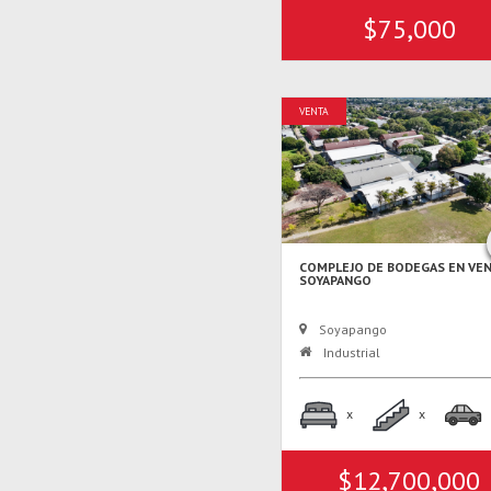
$75,000
VENTA
COMPLEJO DE BODEGAS EN VEN
SOYAPANGO
Soyapango
Industrial
x
x
$12,700,000