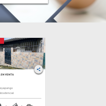
A
A EN VENTA
oyapango
esidencial