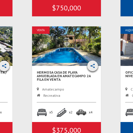
$750,000
VENTA
ALQU
TA /
HERMOSA CASA DE PLAYA
OFI
AMUEBLADA EN AMATECAMPO 2A
NIVE
FILA EN VENTA
Amatecampo
C
Recreativa
C
x
x5
x2
x4
$375,000