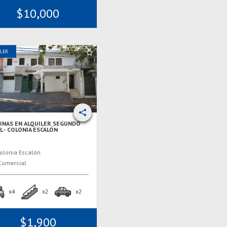
$10,000
ILER
CINAS EN ALQUILER SEGUNDO
L - COLONIA ESCALÓN
olonia Escalón
omercial
x4
x2
x2
$1,900