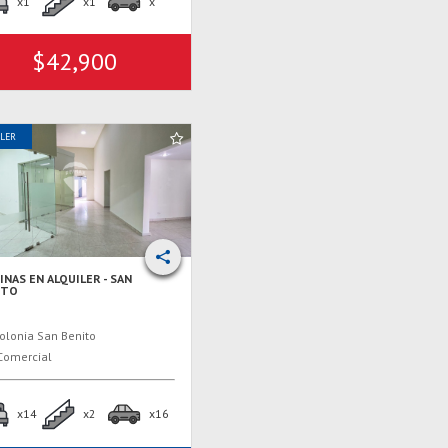
x1
x1
x
$42,900
ILER
INAS EN ALQUILER - SAN
ITO
olonia San Benito
omercial
x14
x2
x16