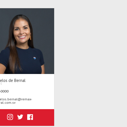
ielos de Bernal
TE
30000
elos.bernal@remax-
ral.com.sv