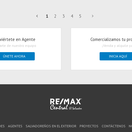
1
2
3
4
5
viértete en Agente
Comercializamos tu pr
arte de nuestro equipo
¡Venda y alquile y
ÚNETE AHORA
INICIA AQUÍ
DES
AGENTES
SALVADOREÑOS EN EL EXTERIOR
PROYECTOS
CONTÁCTENOS
N