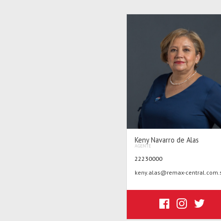
Keny Navarro de Alas
AGENTE
22230000
keny.alas@remax-central.com.