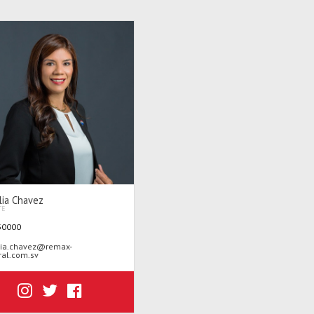
lia Chavez
TE
30000
lia.chavez@remax-
ral.com.sv