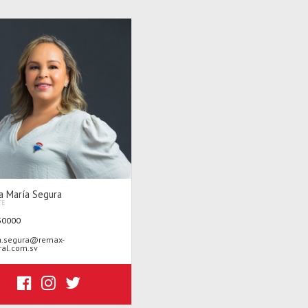
la María Segura
TE
30000
a.segura@remax-
ral.com.sv