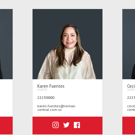
Karen Fuentes
Ceci
AGENTE
AGEN
22230000
222
karen.fuentes@remax-
ceci
central.com.sv
cent