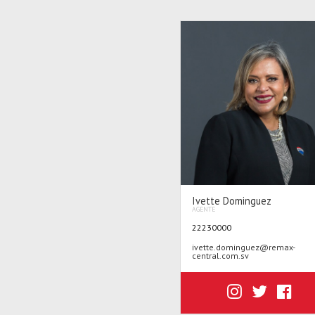
Ivette Dominguez
AGENTE
22230000
ivette.dominguez@remax-
central.com.sv