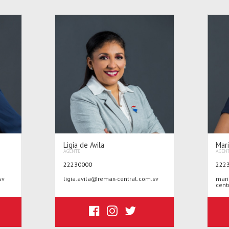
Ligia de Avila
Mar
AGENTE
AGEN
22230000
222
sv
ligia.avila@remax-central.com.sv
mari
cent