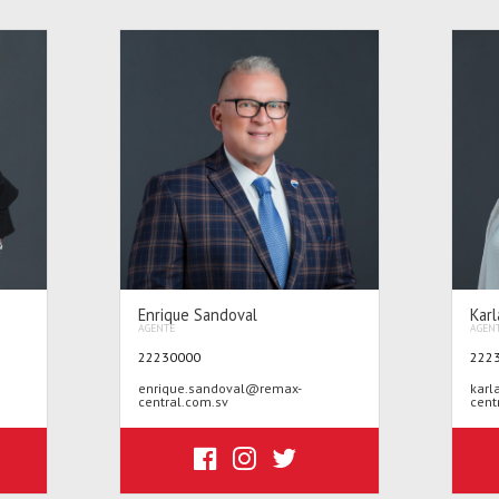
Enrique Sandoval
Kar
AGENTE
AGEN
22230000
222
enrique.sandoval@remax-
karl
central.com.sv
cent