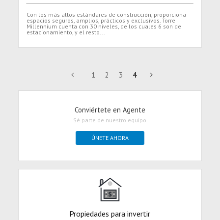
Con los más altos estándares de construcción, proporciona
espacios seguros, amplios, prácticos y exclusivos. Torre
Millennium cuenta con 30 niveles, de los cuales 6 son de
estacionamiento, y el resto...
1
2
3
4
Conviértete en Agente
Sé parte de nuestro equipo
ÚNETE AHORA
Propiedades para invertir