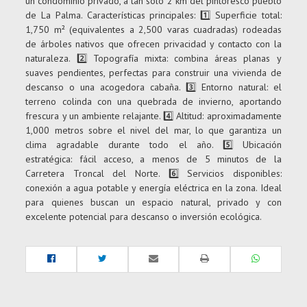
un condominio privado, a tan solo 2 km del pintoresco pueblo
de La Palma. Características principales: 1️⃣ Superficie total:
1,750 m² (equivalentes a 2,500 varas cuadradas) rodeadas
de árboles nativos que ofrecen privacidad y contacto con la
naturaleza. 2️⃣ Topografía mixta: combina áreas planas y
suaves pendientes, perfectas para construir una vivienda de
descanso o una acogedora cabaña. 3️⃣ Entorno natural: el
terreno colinda con una quebrada de invierno, aportando
frescura y un ambiente relajante. 4️⃣ Altitud: aproximadamente
1,000 metros sobre el nivel del mar, lo que garantiza un
clima agradable durante todo el año. 5️⃣ Ubicación
estratégica: fácil acceso, a menos de 5 minutos de la
Carretera Troncal del Norte. 6️⃣ Servicios disponibles:
conexión a agua potable y energía eléctrica en la zona. Ideal
para quienes buscan un espacio natural, privado y con
excelente potencial para descanso o inversión ecológica.