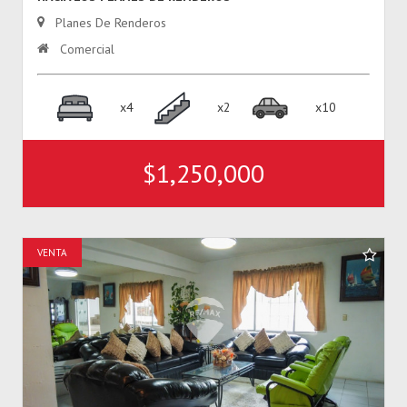
Planes De Renderos
Comercial
x4
x2
x10
$1,250,000
VENTA